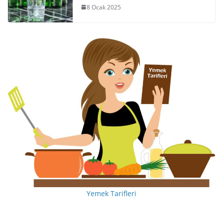
8 Ocak 2025
Yemek Tarifleri