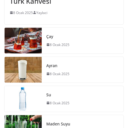
Türk Kahvesi
8 Ocak 2025
Yaylaci
Çay
8 Ocak 2025
Ayran
8 Ocak 2025
Su
8 Ocak 2025
Maden Suyu