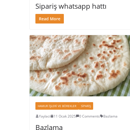
Sipariş whatsapp hattı
Read More
HAMUR İŞLERI VE BÖREKLER
SIPARIŞ
Yaylaci
11 Ocak 2025
0 Comments
Bazlama
Bazlama