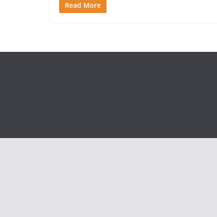
Read More