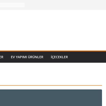
 Boncuk Erişte )
a
 hattı
ER
EV YAPIMI ÜRÜNLER
İÇECEKLER