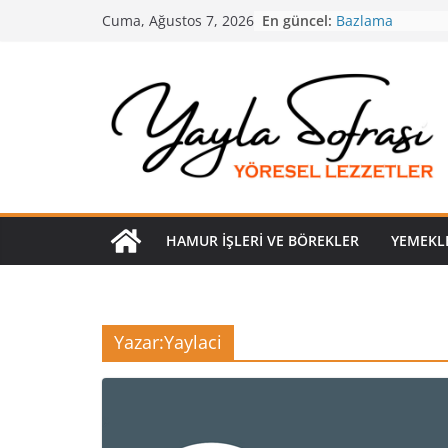
Skip
En güncel:
Bazlama
Cuma, Ağustos 7, 2026
to
Çorbalık Erişte (
Patatesli Bazlam
content
Turşu
Sipariş whatsapp
HAMUR İŞLERI VE BÖREKLER
YEMEKL
Yazar:
Yaylaci