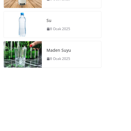
Su
8 Ocak 2025
Maden Suyu
8 Ocak 2025