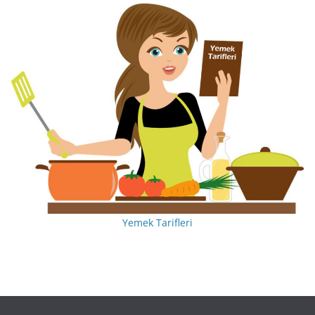
Yemek Tarifleri