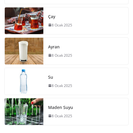
Çay
8 Ocak 2025
Ayran
8 Ocak 2025
Su
8 Ocak 2025
Maden Suyu
8 Ocak 2025