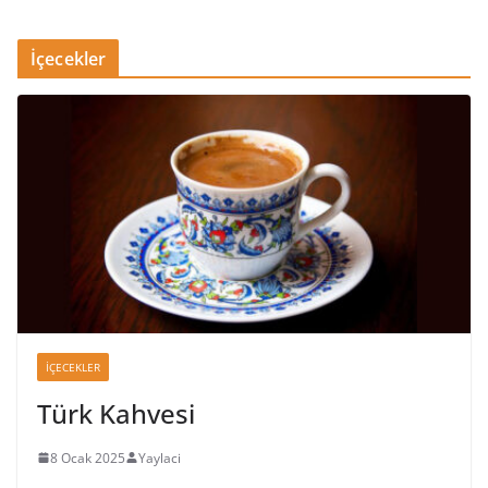
İçecekler
İÇECEKLER
Türk Kahvesi
8 Ocak 2025
Yaylaci