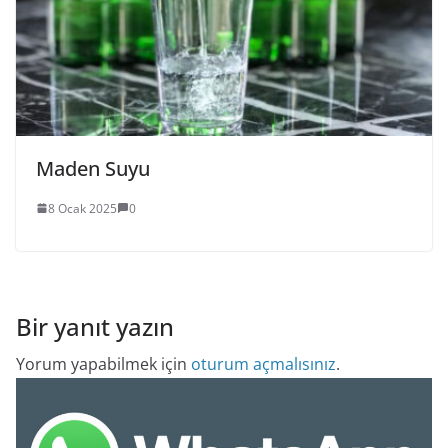
Maden Suyu
8 Ocak 2025
0
Bir yanıt yazın
Yorum yapabilmek için
oturum açmalısınız
.