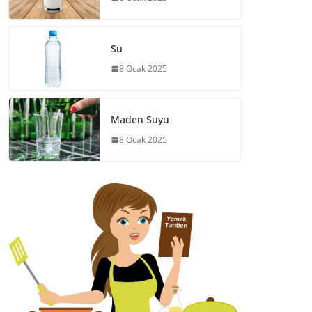
Su
8 Ocak 2025
Maden Suyu
8 Ocak 2025