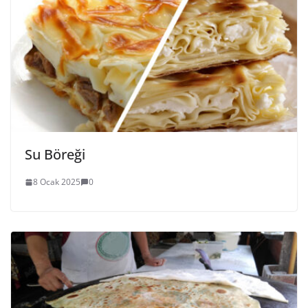
Su Böreği
8 Ocak 2025
0