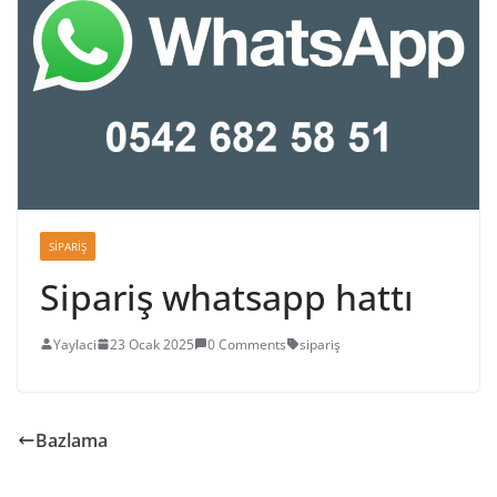
SIPARIŞ
Sipariş whatsapp hattı
Yaylaci
23 Ocak 2025
0 Comments
sipariş
Bazlama