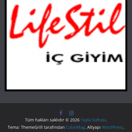
Tüm hakları saklıdır © 2026
Yayla Sofrası
.
Tema: ThemeGrill tarafından
ColorMag
. Altyapı
WordPress
.