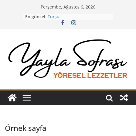
Skip
Perşembe, Ağustos 6, 2026
to
En güncel:
Turşu
content
Sipariş whatsapp hattı
Bazlama
Çorbalık Erişte ( Boncuk Erişte )
Patatesli Bazlama
Örnek sayfa