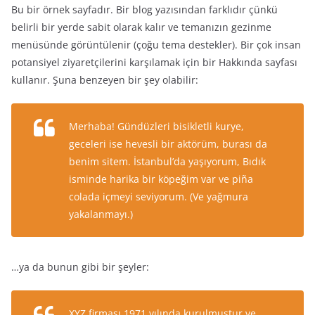
Bu bir örnek sayfadır. Bir blog yazısından farklıdır çünkü
belirli bir yerde sabit olarak kalır ve temanızın gezinme
menüsünde görüntülenir (çoğu tema destekler). Bir çok insan
potansiyel ziyaretçilerini karşılamak için bir Hakkında sayfası
kullanır. Şuna benzeyen bir şey olabilir:
Merhaba! Gündüzleri bisikletli kurye,
geceleri ise hevesli bir aktörüm, burası da
benim sitem. İstanbul’da yaşıyorum, Bıdık
isminde harika bir köpeğim var ve piña
colada içmeyi seviyorum. (Ve yağmura
yakalanmayı.)
…ya da bunun gibi bir şeyler:
XYZ firması 1971 yılında kurulmuştur ve