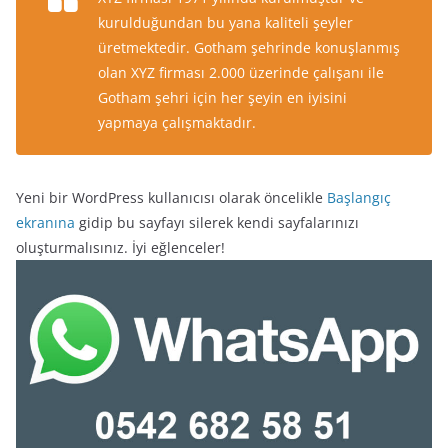
kurulduğundan bu yana kaliteli şeyler
üretmektedir. Gotham şehrinde konuşlanmış
olan XYZ firması 2.000 üzerinde çalışanı ile
Gotham şehri için her şeyin en iyisini
yapmaya çalışmaktadır.
Yeni bir WordPress kullanıcısı olarak öncelikle
Başlangıç
ekranına
gidip bu sayfayı silerek kendi sayfalarınızı
oluşturmalısınız. İyi eğlenceler!