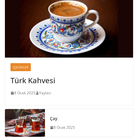
İÇECEKLER
Türk Kahvesi
8 Ocak 2025
Yaylaci
Çay
8 Ocak 2025