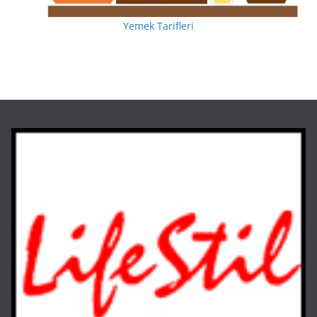
Yemek Tarifleri